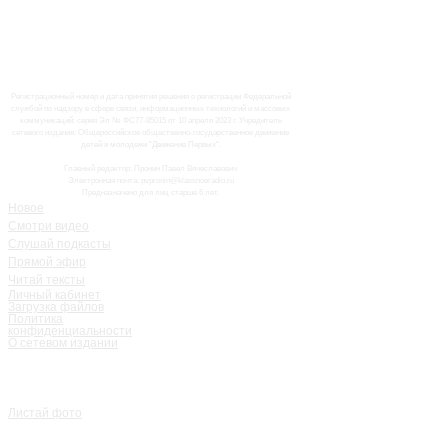
Регистрационный номер и дата принятия решения о регистрации Федеральной
службой по надзору в сфере связи, информационных технологий и массовых
коммуникаций: серия Эл № ФС77-85015 от 10 апреля 2023 г. Учредитель
сетевого издания: Общероссийское общественно-государственное движение
детей и молодежи "Движение Первых".
Главный редактор: Пронин Павел Вячеславович
Электронная почта: pvpronin@klassnoeradio.ru
Предназначено для лиц старше 6 лет.
Новое
Смотри видео
Слушай подкасты
Прямой эфир
Читай тексты
Личный кабинет
Загрузка файлов
Политика
конфиденциальности
О сетевом издании
Листай фото