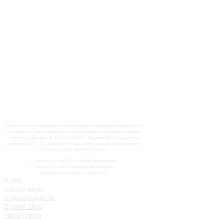
Регистрационный номер и дата принятия решения о регистрации Федеральной
службой по надзору в сфере связи, информационных технологий и массовых
коммуникаций: серия Эл № ФС77-85015 от 10 апреля 2023 г. Учредитель
сетевого издания: Общероссийское общественно-государственное движение
детей и молодежи "Движение Первых".
Главный редактор: Пронин Павел Вячеславович
Электронная почта: pvpronin@klassnoeradio.ru
Предназначено для лиц старше 6 лет.
Новое
Смотри видео
Слушай подкасты
Прямой эфир
Читай тексты