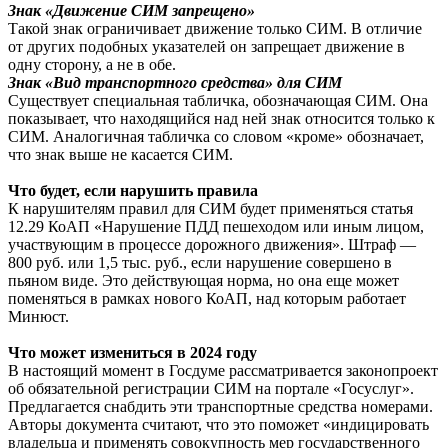
Знак «Движение СИМ запрещено»
Такой знак ограничивает движение только СИМ. В отличие
от других подобных указателей он запрещает движение в
одну сторону, а не в обе.
Знак «Вид транспортного средства» для СИМ
Существует специальная табличка, обозначающая СИМ. Она
показывает, что находящийся над ней знак относится только к
СИМ. Аналогичная табличка со словом «кроме» обозначает,
что знак выше не касается СИМ.
Что будет, если нарушить правила
К нарушителям правил для СИМ будет применяться статья
12.29 КоАП «Нарушение ПДД пешеходом или иным лицом,
участвующим в процессе дорожного движения». Штраф —
800 руб. или 1,5 тыс. руб., если нарушение совершено в
пьяном виде. Это действующая норма, но она еще может
поменяться в рамках нового КоАП, над которым работает
Минюст.
Что может измениться в 2024 году
В настоящий момент в Госдуме рассматривается законопроект
об обязательной регистрации СИМ на портале «Госуслуг».
Предлагается снабдить эти транспортные средства номерами.
Авторы документа считают, что это поможет «индицировать
владельца и применять совокупность мер государственного