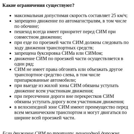
Какие ограничения существуют?
максимальная допустимая скорость составляет 25 км/ч;
запрещено движение по автомагистралям, в том числе
по обочине;
пешеход всегда имеет приоритет перед СИМ при
совместном движении;
при езде по проезжей части СИМ должны следовать по
ходу движения транспортных средств;
запрещена буксировка СИМа или СИМом;
движение СИМ по проезжей части осуществляется в
один ряд;
СИМ не имеет права обгонять или объезжать другое
транспортное средство слева, в том числе
припаркованные автомобили;
при выезде из жилой зоны СИМ обязаны уступать
движение всем участникам движения;
при пересечении дороги вне перекрестков СИМ
обязаны уступать дорогу всем участникам движения;
в велосипедной зоне СИМ имеют преимущество перед
всем механическим транспортом и могут двигаться по
ширине всей проезжей части.
Если движение СИМ по тротуару, пешеходной дорожке,