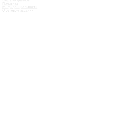
Загрузка файлов
Политика
конфиденциальности
О сетевом издании