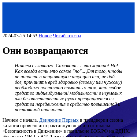
2024-03-25 14:53
Новое
Читай тексты
Они возвращаются
Начнем с главного. Самокаты - это хорошо! Но!
Как всегда есть это самое "но"... Для того, чтобы
не попасть в неприятную ситуацию или, не дай
бог, причинить вред здоровью (своему или чужому)
необходимо постоянно помнить о том, что любое
средство индивидуальной мобильности в неумелых
или безответственных руках превращается из
средства передвижения в средство повышенной и
постоянной опасности.
Начнем с начала.
Движение Первых
в преддверии сезона
катания провело интерактивную лекцию от школы
«Безопасность в Движении» в павильоне ВЭБ.РФ на ВДНХ.
Эксперты МВД и ЮИД рассказали об основных правилах