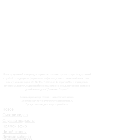
Регистрационный номер и дата принятия решения о регистрации Федеральной
службой по надзору в сфере связи, информационных технологий и массовых
коммуникаций: серия Эл № ФС77-85015 от 10 апреля 2023 г. Учредитель
сетевого издания: Общероссийское общественно-государственное движение
детей и молодежи "Движение Первых".
Главный редактор: Пронин Павел Вячеславович
Электронная почта: pvpronin@klassnoeradio.ru
Предназначено для лиц старше 6 лет.
Новое
Смотри видео
Слушай подкасты
Прямой эфир
Читай тексты
Личный кабинет