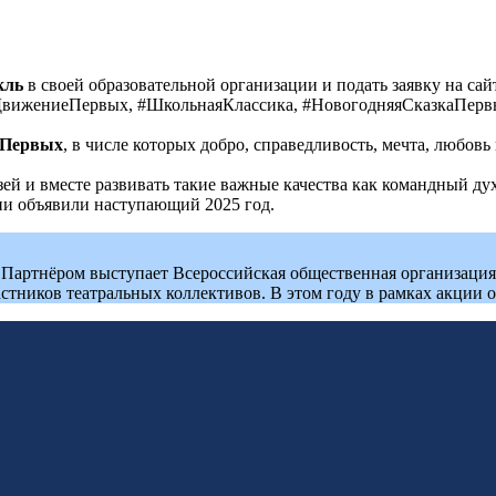
кль
в своей образовательной организации и подать заявку на са
вижениеПервых, #ШкольнаяКлассика, #НовогодняяСказкаПерв
 Первых
, в числе которых добро, справедливость, мечта, любовь
узей и вместе развивать такие важные качества как командный 
ни объявили наступающий 2025 год.
. Партнёром выступает Всероссийская общественная организаци
астников театральных коллективов. В этом году в рамках акции о