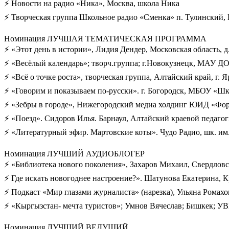
⚡ Новости на радио «Ника», Москва, школа Ника
⚡ Творческая группа Школьное радио «Сменка» п. Тулинскии
Номинация ЛУЧШАЯ ТЕМАТИЧЕСКАЯ ПРОГРАММА
⚡ «Этот день в истории», Лидия Дендер, Московская область, д
⚡ «Весёлый календарь»; творч.группа; г.Новокузнецк, МА
⚡ «Всё о точке роста», творческая группа, Алтайский край, г. 
⚡ «Говорим и показываем по-русски». г. Богородск, МБОУ «Ш
⚡ «Зебры в городе», Нижегородский медиа холдинг ЮИД «Фо
⚡ «Поезд». Сидоров Илья. Барнаул, Алтайский краевой педаго
⚡ «Литературный эфир. Мартовские коты». Чудо Радио, шк. им.
Номинация ЛУЧШИЙ АУДИОБЛОГЕР
⚡ «Библиотека нового поколения», Захаров Михаил, Свердловс
⚡ Где искать новогоднее настроение?». Шатунова Екатерина, К
⚡ Подкаст «Мир глазами журналиста» (нарезка), Ульяна Ромах
⚡ «Кыргызстан- мечта туристов»; Умнов Вячеслав; Бишкек; 
Номинация ЛУЧШИЙ ВЕДУЩИЙ