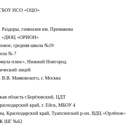
̆, ГБОУ НСО «ОЦО»
. Раздоры, гимназия им. Примакова
У ДО «ДЮЦ «ОРИОН»
Яровое, средняя школа №19
кола № 7
рмула плюс», Нижний Новгород
гический лицей
 В.В. Маяковского, г. Москва
кая область г.Берёзовский, ЦДТ
раснодарский край, г. Ейск, МБОУ 4
ова, Краснодарский край, Туапсинский р-он, ВДЦ «Орлёнок»
УВК ШГ №62