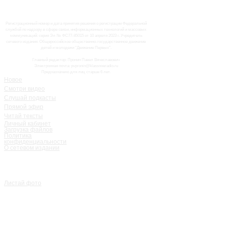
Регистрационный номер и дата принятия решения о регистрации Федеральной
службой по надзору в сфере связи, информационных технологий и массовых
коммуникаций: серия Эл № ФС77-85015 от 10 апреля 2023 г. Учредитель
сетевого издания: Общероссийское общественно-государственное движение
детей и молодежи "Движение Первых".
Главный редактор: Пронин Павел Вячеславович
Электронная почта: pvpronin@klassnoeradio.ru
Предназначено для лиц старше 6 лет.
Новое
Смотри видео
Слушай подкасты
Прямой эфир
Читай тексты
Личный кабинет
Загрузка файлов
Политика
конфиденциальности
О сетевом издании
Листай фото