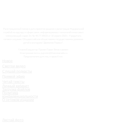
Регистрационный номер и дата принятия решения о регистрации Федеральной
службой по надзору в сфере связи, информационных технологий и массовых
коммуникаций: серия Эл № ФС77-85015 от 10 апреля 2023 г. Учредитель
сетевого издания: Общероссийское общественно-государственное движение
детей и молодежи "Движение Первых".
Главный редактор: Пронин Павел Вячеславович
Электронная почта: pvpronin@klassnoeradio.ru
Предназначено для лиц старше 6 лет.
Новое
Смотри видео
Слушай подкасты
Прямой эфир
Читай тексты
Личный кабинет
Загрузка файлов
Политика
конфиденциальности
О сетевом издании
Листай фото