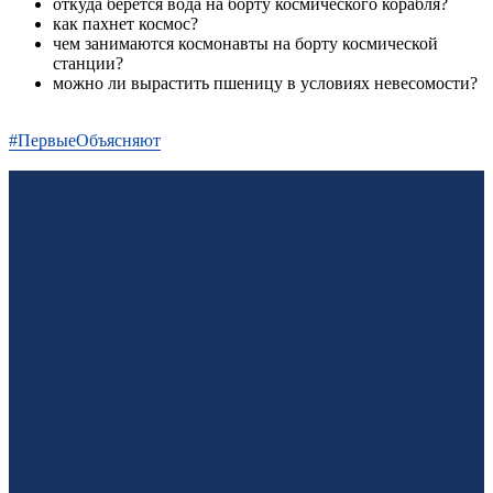
откуда берётся вода на борту космического корабля?
как пахнет космос?
чем занимаются космонавты на борту космической
станции?
можно ли вырастить пшеницу в условиях невесомости?
#ПервыеОбъясняют