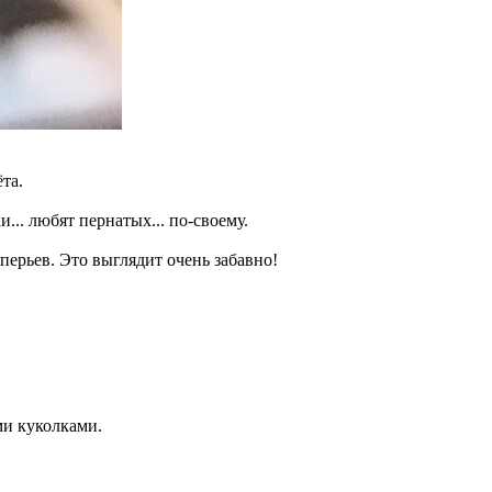
та.
... любят пернатых... по-своему.
ерьев. Это выглядит очень забавно!
ми куколками.