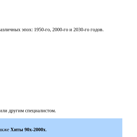
зличных эпох: 1950-го, 2000-го и 2030-го годов.
или другим специалистом.
также
Хиты 90х-2000х
.