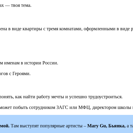
ах — твоя тема.
ена в виде квартиры с тремя комнатами, оформленными в виде ра
м именам в истории России.
гов с Героями.
 понять, как найти работу мечты и успешно трудоустроиться.
сможет побыть сотрудником ЗАГС или МФЦ, директором школы 
ммой.
Там выступят популярные артисты –
Mary Gu, Бьянка,
а 