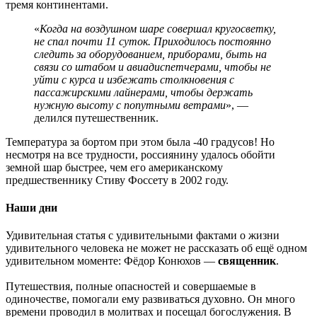
тремя континентами.
«
Когда на воздушном шаре совершал кругосветку,
не спал почти 11 суток. Приходилось постоянно
следить за оборудованием, приборами, быть на
связи со штабом и авиадиспетчерами, чтобы не
уйти с курса и избежать столкновения с
пассажирскими лайнерами, чтобы держать
нужную высоту с попутными ветрами
», —
делился путешественник.
Температура за бортом при этом была -40 градусов! Но
несмотря на все трудности, россиянину удалось обойти
земной шар быстрее, чем его американскому
предшественнику Стиву Фоссету в 2002 году.
Наши дни
Удивительная статья с удивительными фактами о жизни
удивительного человека не может не рассказать об ещё одном
удивительном моменте: Фёдор Конюхов —
священник
.
Путешествия, полные опасностей и совершаемые в
одиночестве, помогали ему развиваться духовно. Он много
времени проводил в молитвах и посещал богослужения. В