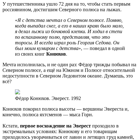
У путешественника ушло 72 дня на то, чтобы стать первым
россиянином, достигшим Северного полюса на лыжах.
«
Я с детства мечтал о Северном полюсе. Помню,
когда выпадал снег, а его в наших краях было мало,
я делал лыжи из бочковой клепки. И ходил в степи
по вспаханному полю, представляя, что это
торосы. И всегда играл роль Георгия Седова. Он
был моим кумиром с детства
», — поведал в одной
из своих книг
Конюхов
.
Мечта исполнилась, и не один раз: Фёдор трижды побывал на
Северном полюсе, а ещё на Южном и Полюсе относительной
недоступности в Северном Ледовитом океане. Думаешь, это
всё?
Фёдор Конюхов. Эверест. 1992
Конюхов покорил полюса высоты — вершины Эвереста и,
конечно, полюса яхтсменов — мыса Горн.
Кстати,
первое восхождение на Эверест
проходило в
экстремальных условиях: Конюхову и его товарищам
приходилось уворачиваться от лавин и летящих груд камней,