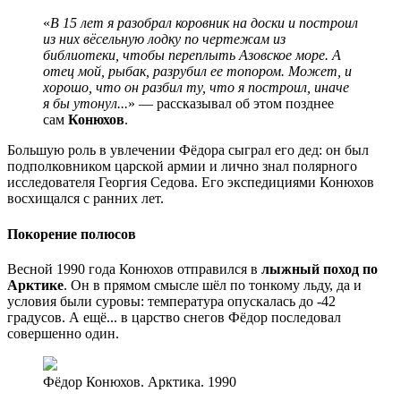
«
В 15 лет я разобрал коровник на доски и построил
из них вёсельную лодку по чертежам из
библиотеки, чтобы переплыть Азовское море. А
отец мой, рыбак, разрубил ее топором. Может, и
хорошо, что он разбил ту, что я построил, иначе
я бы утонул...
» — рассказывал об этом позднее
сам
Конюхов
.
Большую роль в увлечении Фёдора сыграл его дед: он был
подполковником царской армии и лично знал полярного
исследователя Георгия Седова. Его экспедициями Конюхов
восхищался с ранних лет.
Покорение полюсов
Весной 1990 года Конюхов отправился в
лыжный поход по
Арктике
. Он в прямом смысле шёл по тонкому льду, да и
условия были суровы: температура опускалась до -42
градусов. А ещё... в царство снегов Фёдор последовал
совершенно один.
Фёдор Конюхов. Арктика. 1990