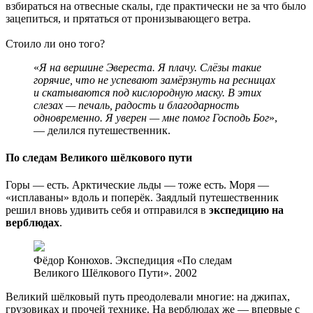
взбираться на отвесные скалы, где практически не за что было
зацепиться, и прятаться от пронизывающего ветра.
Стоило ли оно того?
«
Я на вершине Эвереста. Я плачу. Слёзы такие
горячие, что не успевают замёрзнуть на ресницах
и скатываются под кислородную маску. В этих
слезах — печаль, радость и благодарность
одновременно. Я уверен — мне помог Господь Бог
»,
— делился путешественник.
По следам Великого шёлкового пути
Горы — есть. Арктические льды — тоже есть. Моря —
«исплаваны» вдоль и поперёк. Заядлый путешественник
решил вновь удивить себя и отправился в
экспедицию на
верблюдах
.
Фёдор Конюхов. Экспедиция «По следам
Великого Шёлкового Пути». 2002
Великий шёлковый путь преодолевали многие: на джипах,
грузовиках и прочей технике. На верблюдах же — впервые с