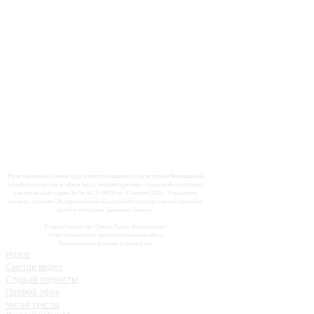
Регистрационный номер и дата принятия решения о регистрации Федеральной
службой по надзору в сфере связи, информационных технологий и массовых
коммуникаций: серия Эл № ФС77-85015 от 10 апреля 2023 г. Учредитель
сетевого издания: Общероссийское общественно-государственное движение
детей и молодежи "Движение Первых".
Главный редактор: Пронин Павел Вячеславович
Электронная почта: pvpronin@klassnoeradio.ru
Предназначено для лиц старше 6 лет.
Новое
Смотри видео
Слушай подкасты
Прямой эфир
Читай тексты