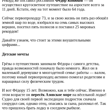
Рекорд же поставил россиянин
Фёдор Конюхов
— он
осуществил кругосветное путешествие на аэростате всего за
11 дней. Кстати, ему на тот момент было 64 года.
Сейчас первопроходцу 73, и за свою жизнь он пять раз обошёл
земной шар по воде, взобрался на семь самых высоких
вершин, посетил пять полюсов и поставил 25 мировых
рекордов!
Давайте узнаем, что стоит за этими внушительными
цифрами...
Детские мечты
Грёзы о путешествиях занимали Фёдора с самого детства,
правда возможностей поначалу было немного. Жил он в
маленькой деревушке в многодетной семье: работы — валом,
поэтому юный первопроходец активно помогал родителям и
наращивал силу физическим трудом.
И вот Фёдору 15 лет. Возможно, как и тебе сейчас. Именно в
этом возрасте он
пересёк Азовское море
на вёсельной лодке!
Судно для своей первой экспедиции подросток сначала
соорудил сам, однако отец, опасаясь за сына, разломал её. Так
что пришлось брать лодку в соседнем рыбхозе.