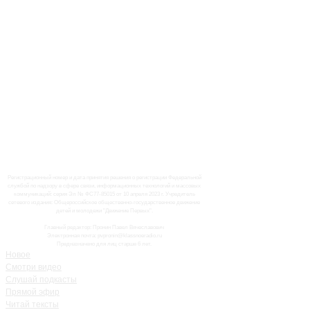
Регистрационный номер и дата принятия решения о регистрации Федеральной
службой по надзору в сфере связи, информационных технологий и массовых
коммуникаций: серия Эл № ФС77-85015 от 10 апреля 2023 г. Учредитель
сетевого издания: Общероссийское общественно-государственное движение
детей и молодежи "Движение Первых".
Главный редактор: Пронин Павел Вячеславович
Электронная почта: pvpronin@klassnoeradio.ru
Предназначено для лиц старше 6 лет.
Новое
Смотри видео
Слушай подкасты
Прямой эфир
Читай тексты