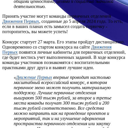
общими ценностями, целями и социально значимой
деятельностью.
Принять участие могут команды первичных отделений
Движения Первых
, созданные до 5 апреля 2024 года. То есть,
если в ваших планах есть замысел создать первичку -
поторопитесь, вы можете успеть!
Конкурс стартует 27 марта. Его этапы пройдут дистанционно.
Одновременно со стартом конкурса на сайте
Движения
Первых
появятся личные кабинеты для первичных отделений,
где будет вестись учет выполненных заданий. В ходе конкурса
команды участников познакомятся с воспитательными
практиками друг друга и выявят лучшие идеи.
«
Движение Первых
впервые проводит настолько
масштабный всероссийский конкурс, в котором
первичное звено может получить материальную
поддержку. Лучшие первичные отделения
выиграют 500 тысяч рублей, за второе и третье
места команды получат 300 тысяч рублей и 200
тысяч рублей соответственно. Все средства
можно направить как на проведение проектов и
мероприятий, так и на улучшение оформления
пространства первичного отделения или закупку