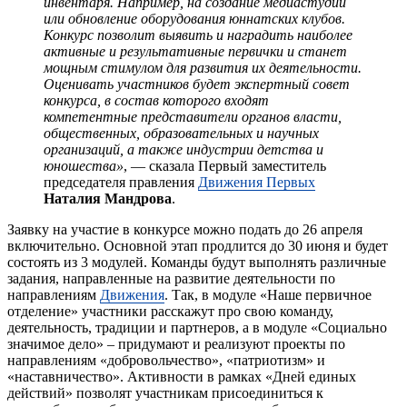
инвентаря. Например, на создание медиастудий
или обновление оборудования юннатских клубов.
Конкурс позволит выявить и наградить наиболее
активные и результативные первички и станет
мощным стимулом для развития их деятельности.
Оценивать участников будет экспертный совет
конкурса, в состав которого входят
компетентные представители органов власти,
общественных, образовательных и научных
< Назад
организаций, а также индустрии детства и
юношества»
, — сказала Первый заместитель
председателя правления
Движения Первых
Наталия Мандрова
.
Заявку на участие в конкурсе можно подать до 26 апреля
включительно. Основной этап продлится до 30 июня и будет
состоять из 3 модулей. Команды будут выполнять различные
задания, направленные на развитие деятельности по
направлениям
Движения
. Так, в модуле «Наше первичное
отделение» участники расскажут про свою команду,
деятельность, традиции и партнеров, а в модуле «Социально
значимое дело» – придумают и реализуют проекты по
направлениям «добровольчество», «патриотизм» и
«наставничество». Активности в рамках «Дней единых
действий» позволят участникам присоединиться к