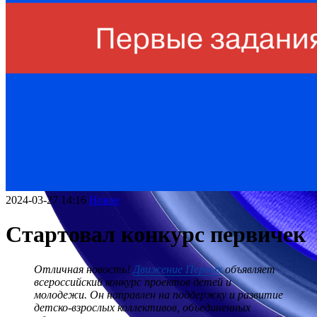
2024-03-27 14:16
Новое
Стартовал конкурс первичек
Отличная новость!
Движение Первых
объявляет
всероссийский конкурс проектов детей и
молодежи. Он направлен на поддержку и развитие
детско-взрослых коллективов, объединенных