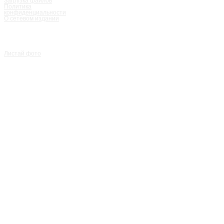
Загрузка файлов
Политика
конфиденциальности
О сетевом издании
Листай фото