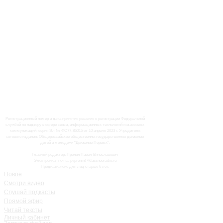
Регистрационный номер и дата принятия решения о регистрации Федеральной
службой по надзору в сфере связи, информационных технологий и массовых
коммуникаций: серия Эл № ФС77-85015 от 10 апреля 2023 г. Учредитель
сетевого издания: Общероссийское общественно-государственное движение
детей и молодежи "Движение Первых".
Главный редактор: Пронин Павел Вячеславович
Электронная почта: pvpronin@klassnoeradio.ru
Предназначено для лиц старше 6 лет.
Новое
Смотри видео
Слушай подкасты
Прямой эфир
Читай тексты
Личный кабинет