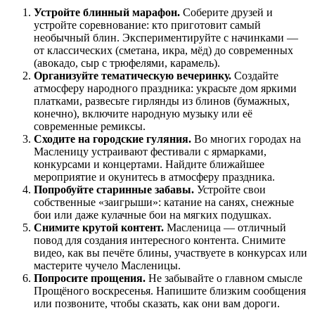
Устройте блинный марафон.
Соберите друзей и
устройте соревнование: кто приготовит самый
необычный блин. Экспериментируйте с начинками —
от классических (сметана, икра, мёд) до современных
(авокадо, сыр с трюфелями, карамель).
Организуйте тематическую вечеринку.
Создайте
атмосферу народного праздника: украсьте дом яркими
платками, развесьте гирлянды из блинов (бумажных,
конечно), включите народную музыку или её
современные ремиксы.
Сходите на городские гуляния.
Во многих городах на
Масленицу устраивают фестивали с ярмарками,
конкурсами и концертами. Найдите ближайшее
мероприятие и окунитесь в атмосферу праздника.
Попробуйте старинные забавы.
Устройте свои
собственные «заигрыши»: катание на санях, снежные
бои или даже кулачные бои на мягких подушках.
Снимите крутой контент.
Масленица — отличный
повод для создания интересного контента. Снимите
видео, как вы печёте блины, участвуете в конкурсах или
мастерите чучело Масленицы.
Попросите прощения.
Не забывайте о главном смысле
Прощёного воскресенья. Напишите близким сообщения
или позвоните, чтобы сказать, как они вам дороги.