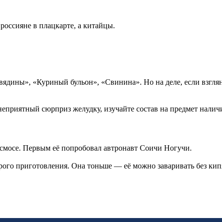
россияне в плацкарте, а китайцы.
дины», «Куриный бульон», «Свинина». Но на деле, если взгляну
 неприятный сюрприз желудку, изучайте состав на предмет налич
осмосе. Первым её попробовал автронавт Соичи Ногучи.
го приготовления. Она тоньше — её можно заваривать без кипятк