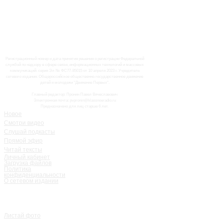
Регистрационный номер и дата принятия решения о регистрации Федеральной
службой по надзору в сфере связи, информационных технологий и массовых
коммуникаций: серия Эл № ФС77-85015 от 10 апреля 2023 г. Учредитель
сетевого издания: Общероссийское общественно-государственное движение
детей и молодежи "Движение Первых".
Главный редактор: Пронин Павел Вячеславович
Электронная почта: pvpronin@klassnoeradio.ru
Предназначено для лиц старше 6 лет.
Новое
Смотри видео
Слушай подкасты
Прямой эфир
Читай тексты
Личный кабинет
Загрузка файлов
Политика
конфиденциальности
О сетевом издании
Листай фото