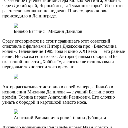
"Сказочное путешествие мистера Бильбо Беггинса, хоббита,
через Дикий край, Черный лес, за Туманные горы". И на этот
раз телевизионщики не подвели. Причем, дело вновь
происходило в Ленинграде.
Бильбо Бэггинс - Михаил Данилов
Сразу оговоримся: не стоит сравнивать этот советский
спектакль с фильмами Питера Джексона про «Властелина
колец». Телевидение 1985 года и кино XXI века — это разные
вещи. Но сказка есть сказка. Авторы фильма говорят: «По
сказочной повести „Хоббит“», а спектакле использовали
передовые технологии того времени.
Автор рассказывает историю в своей манере, а Бильбо в
исполнении Михаила Данилова — лучший Беггинс всех
времён. Торина играет Анатолий Равикович. Его сложно
узнать с бородой и картошкой вместо носа.
Анатолий Равикович в роли Торина Дубощита
Лукавого волшебника Гэндальфа играет Иван Краско, а