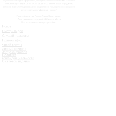
службой по надзору в сфере связи, информационных технологий и массовых
коммуникаций: серия Эл № ФС77-85015 от 10 апреля 2023 г. Учредитель
сетевого издания: Общероссийское общественно-государственное движение
детей и молодежи "Движение Первых".
Главный редактор: Пронин Павел Вячеславович
Электронная почта: pvpronin@klassnoeradio.ru
Предназначено для лиц старше 6 лет.
Новое
Смотри видео
Слушай подкасты
Прямой эфир
Читай тексты
Личный кабинет
Загрузка файлов
Политика
конфиденциальности
О сетевом издании