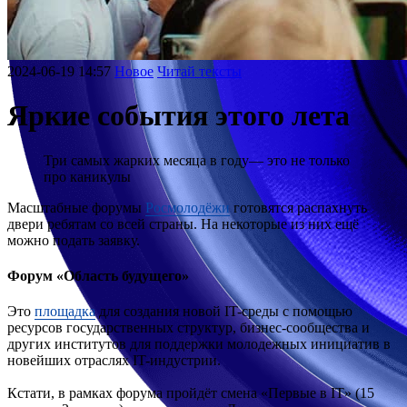
2024-06-19 14:57
Новое
Читай тексты
Яркие события этого лета
Три самых жарких месяца в году— это не только
про каникулы
Масштабные форумы
Росмолодёжи
готовятся распахнуть
двери ребятам со всей страны. На некоторые из них ещё
можно подать заявку.
Форум «Область будущего»
Это
площадка
для создания новой IT-среды с помощью
ресурсов государственных структур, бизнес-сообщества и
других институтов для поддержки молодежных инициатив в
новейших отраслях IT-индустрии.
Кстати, в рамках форума пройдёт смена «Первые в IT» (15