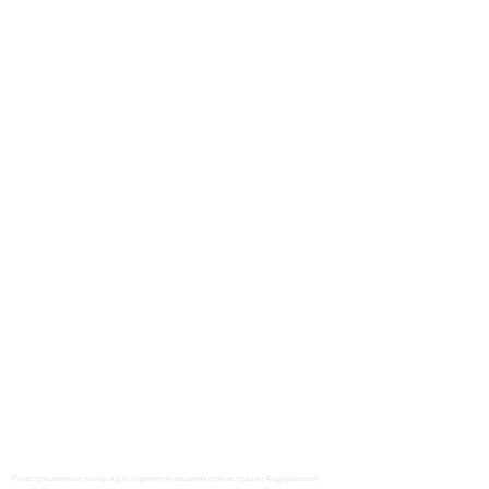
Регистрационный номер и дата принятия решения о регистрации Федеральной