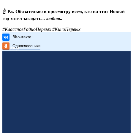
☝️
P.s. Обязательно к просмотру всем, кто на этот Новый
год хотел загадать...
любовь
.
#КлассноеРадиоПервых #КиноПервых
ВКонтакте
Одноклассники
< Назад