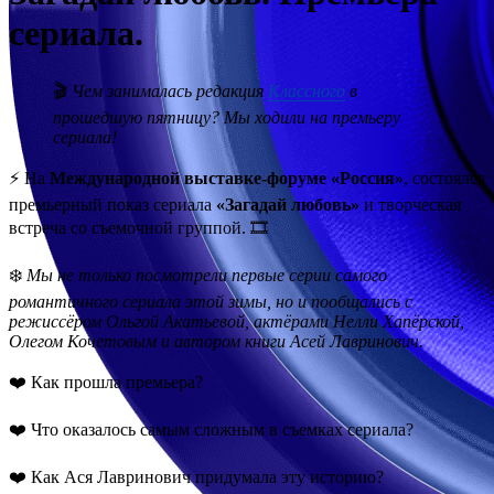
сериала.
🎬
Чем занималась редакция
Классного
в
прошедшую пятницу? Мы ходили на премьеру
сериала!
⚡️ На
Международной выставке-форуме «Россия»
, состоялся
премьерный показ сериала
«Загадай любовь»
и творческая
встреча со съемочной группой. 🎞️
❄️
Мы не только посмотрели первые серии самого
романтичного сериала этой зимы, но и пообщались с
режиссёром Ольгой Акатьевой, актёрами Нелли Хапёрской,
Олегом Кочетовым и автором книги Асей Лавринович.
❤️ Как прошла премьера?
❤️ Что оказалось самым сложным в съемках сериала?
❤️ Как Ася Лавринович придумала эту историю?