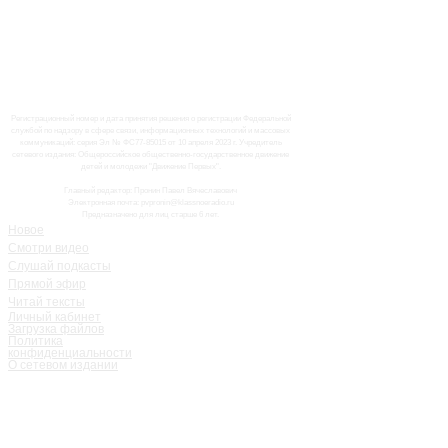
Регистрационный номер и дата принятия решения о регистрации Федеральной
службой по надзору в сфере связи, информационных технологий и массовых
коммуникаций: серия Эл № ФС77-85015 от 10 апреля 2023 г. Учредитель
сетевого издания: Общероссийское общественно-государственное движение
детей и молодежи "Движение Первых".
Главный редактор: Пронин Павел Вячеславович
Электронная почта: pvpronin@klassnoeradio.ru
Предназначено для лиц старше 6 лет.
Новое
Смотри видео
Слушай подкасты
Прямой эфир
Читай тексты
Личный кабинет
Загрузка файлов
Политика
конфиденциальности
О сетевом издании