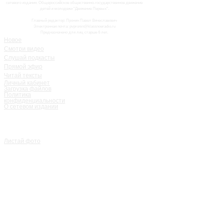
сетевого издания: Общероссийское общественно-государственное движение
детей и молодежи "Движение Первых".
Главный редактор: Пронин Павел Вячеславович
Электронная почта: pvpronin@klassnoeradio.ru
Предназначено для лиц старше 6 лет.
Новое
Смотри видео
Слушай подкасты
Прямой эфир
Читай тексты
Личный кабинет
Загрузка файлов
Политика
конфиденциальности
О сетевом издании
Листай фото