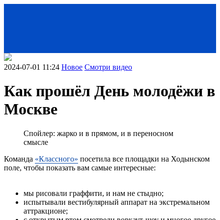
2024-07-01 11:24
Новое
Смотри видео
Как прошёл День молодёжи в
Москве
Спойлер: жарко и в прямом, и в переносном
смысле
Команда
«Классного»
посетила все площадки на Ходынском
< Назад
поле, чтобы показать вам самые интересные:
мы рисовали граффити, и нам не стыдно;
испытывали вестибулярный аппарат на экстремальном
аттракционе;
с открытым ртом смотрели воркаут-шоу и многое другое