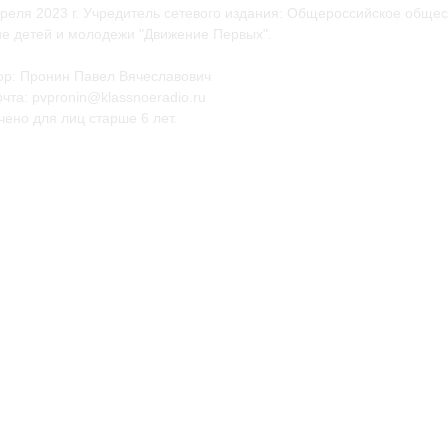
еля 2023 г. Учредитель сетевого издания: Общероссийское общес
е детей и молодежи "Движение Первых".
ор: Пронин Павел Вячеславович
чта: pvpronin@klassnoeradio.ru
ено для лиц старше 6 лет.