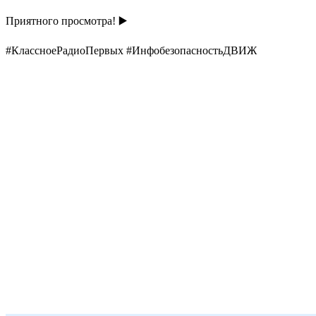
Приятного просмотра! ▶️
#КлассноеРадиоПервых #ИнфобезопасностьДВИЖ