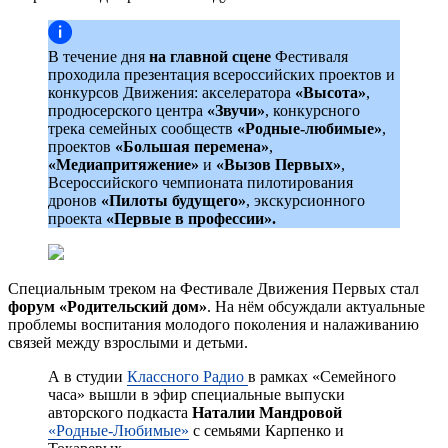
В течение дня
на главной сцене
Фестиваля
проходила презентация всероссийских проектов и
конкурсов Движения: акселератора
«Высота»
,
продюсерского центра
«Звучи»
, конкурсного
трека семейных сообществ
«Родные-любимые»
,
проектов
«Большая перемена»
,
«Медиапритяжение»
и
«Вызов Первых»
,
Всероссийского чемпионата пилотирования
дронов
«Пилоты будущего»
, экскурсионного
проекта
«Первые в профессии».
Специальным треком на Фестивале Движения Первых стал
форум «Родительский дом»
. На нём обсуждали актуальные
проблемы воспитания молодого поколения и налаживанию
связей между взрослыми и детьми.
А в студии
Классного Радио
в рамках «Семейного
часа» вышли в эфир специальные выпуски
авторского подкаста
Наталии Мандровой
«Родные-Любимые»
с семьями Карпенко и