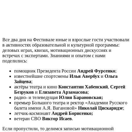
Все два дня на Фестивале юные и взрослые гости участвовали
в активностях образовательной и культурной программы:
деловых играх, квизах, мотивационных дискуссиях и
встречах с экспертами. Знаниями и опытом с нами
поделились:
помощник Президента России
Андрей Фурсенко
;
известнейшие спортсмены
Илья Авербух
и
Ольга
Зайцева
;
актёры театра и кино
Константин Хабенский
,
Сергей
Безруков
и
Елизавета Арзамасова
;
радио- и телеведущая
Юлия Барановская;
премьер Большого театра и ректор «Академии Русского
балета имени А.Я. Вагановой»
Николай Цискаридзе
;
летчик-космонавт
Андрей Борисенко;
ветеран СВО
Виктор Исаев
.
Если пропустили, то делимся записью мотивационной