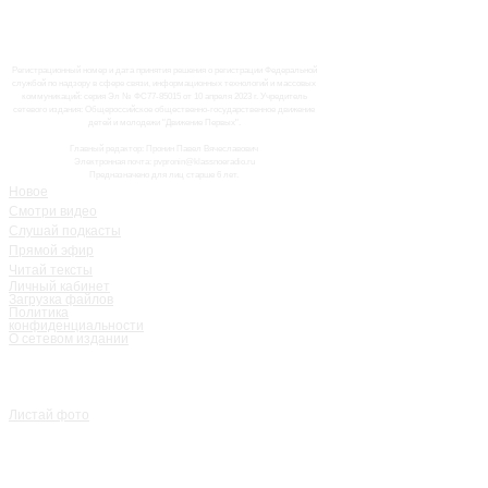
Регистрационный номер и дата принятия решения о регистрации Федеральной
службой по надзору в сфере связи, информационных технологий и массовых
коммуникаций: серия Эл № ФС77-85015 от 10 апреля 2023 г. Учредитель
сетевого издания: Общероссийское общественно-государственное движение
детей и молодежи "Движение Первых".
Главный редактор: Пронин Павел Вячеславович
Электронная почта: pvpronin@klassnoeradio.ru
Предназначено для лиц старше 6 лет.
Новое
Смотри видео
Слушай подкасты
Прямой эфир
Читай тексты
Личный кабинет
Загрузка файлов
Политика
конфиденциальности
О сетевом издании
Листай фото