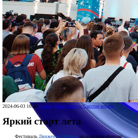
2024-06-03 10:49
Новое
Читай тексты
Смотри видео
Яркий старт лета
Фестиваль
Движения Первых
на выставке-форуме