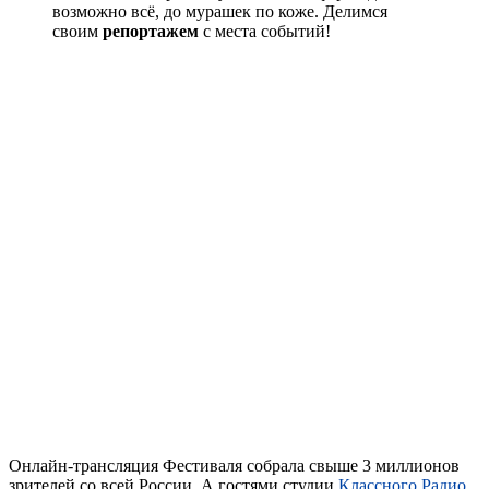
возможно всё, до мурашек по коже. Делимся
своим
репортажем
с места событий!
Онлайн-трансляция Фестиваля собрала свыше 3 миллионов
зрителей со всей России. А гостями студии
Классного Радио