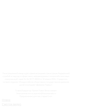
Регистрационный номер и дата принятия решения о регистрации Федеральной
службой по надзору в сфере связи, информационных технологий и массовых
коммуникаций: серия Эл № ФС77-85015 от 10 апреля 2023 г. Учредитель
сетевого издания: Общероссийское общественно-государственное движение
детей и молодежи "Движение Первых".
Главный редактор: Пронин Павел Вячеславович
Электронная почта: pvpronin@klassnoeradio.ru
Предназначено для лиц старше 6 лет.
Новое
Смотри видео