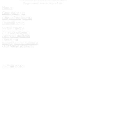
Предназначено для лиц старше 6 лет.
Новое
Смотри видео
Слушай подкасты
Прямой эфир
Читай тексты
Личный кабинет
Загрузка файлов
Политика
конфиденциальности
О сетевом издании
Листай фото