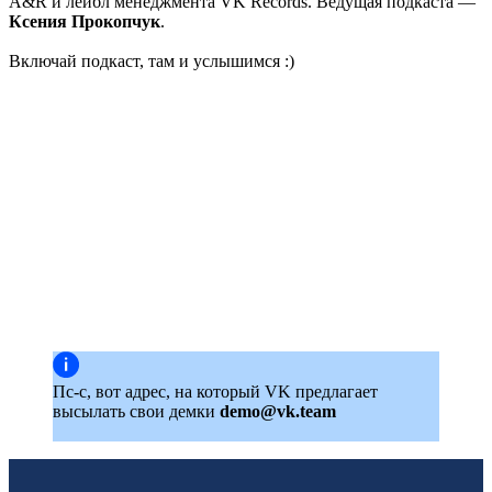
A&R и лейбл менеджмента VK Records. Ведущая подкаста —
Ксения Прокопчук
.
Включай подкаст, там и услышимся :)
Пс-с, вот адрес, на который VK предлагает
высылать свои демки
demo@vk.team