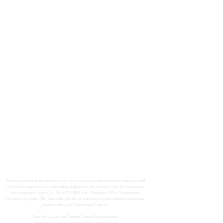
Регистрационный номер и дата принятия решения о регистрации Федеральной
службой по надзору в сфере связи, информационных технологий и массовых
коммуникаций: серия Эл № ФС77-85015 от 10 апреля 2023 г. Учредитель
сетевого издания: Общероссийское общественно-государственное движение
детей и молодежи "Движение Первых".
Главный редактор: Пронин Павел Вячеславович
Электронная почта: pvpronin@klassnoeradio.ru